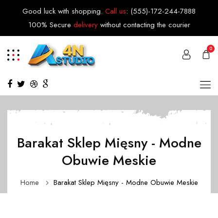
Good luck with shopping.
Call us
:
(555)-172-244-7888
100% Secure
delivery
without contacting the courier
0
Barakat Sklep Mięsny - Modne
Obuwie Meskie
Home
Barakat Sklep Mięsny - Modne Obuwie Meskie