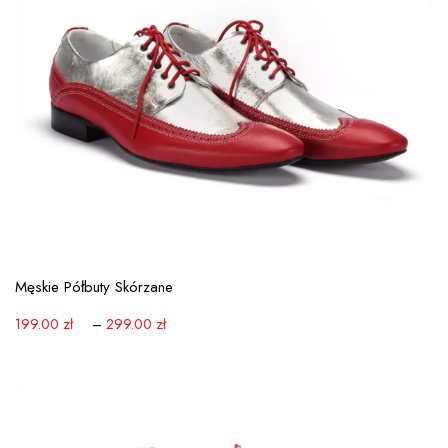
View More
Męskie Półbuty Skórzane
199.00
zł
–
299.00
zł