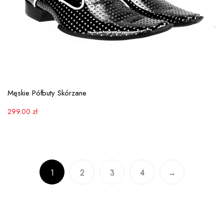
View More
Męskie Półbuty Skórzane
299.00
zł
1
2
3
4
→