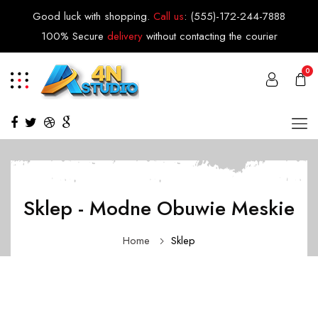
Good luck with shopping.
Call us
:
(555)-172-244-7888
100% Secure
delivery
without contacting the courier
0
Sklep - Modne Obuwie Meskie
Home
Sklep