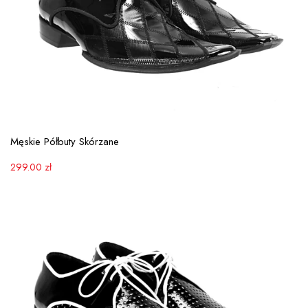
View More
Męskie Półbuty Skórzane
299.00
zł